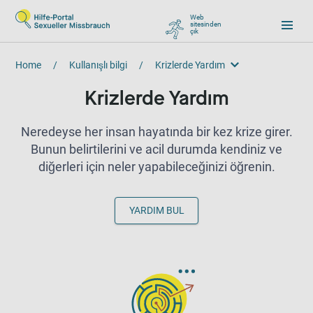
Web
sitesinden
çık
, zu Google wechseln
Home
/
Kullanışlı bilgi
/
Krizlerde Yardım
Krizlerde Yardım
Krizlerde Yardım
Neredeyse her insan hayatında bir kez krize girer.
Bunun belirtilerini ve acil durumda kendiniz ve
diğerleri için neler yapabileceğinizi öğrenin.
YARDIM BUL