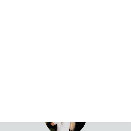
DANIŞMANLIK
TERAPI
MADDI YARDIMLAR
HUKUK
ÖNLEME
Organisierte sexualisierte und rituelle Gewalt
ÖZ YARDIM
Cesaret veren hikayeler