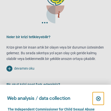
Neler bir krizi tetikleyebilir?
Krize giren bir insan artık bir olayın veya bir durumun üstesinden
gelemez. Bu sırada sıkıntıya yol açan olay çok geride kalmış
olabilir veya beklenmedik bir şekilde ansızın ortaya çıkabilir.
devamını oku
Bir akut krizi nasıl fark edersiniz?
Belki de iç dengenizi kaybettiğiniz duygusuna kapılıyorsunuz?
C
⊗
Web analysis / data collection
Zor koşullarda yaptığınız her şey artık işe yaramıyor mu?
l
Durumun tek başına üstesinden gelmeyi başaramıyor
C
The Independent Commissioner for Child Sexual Abuse