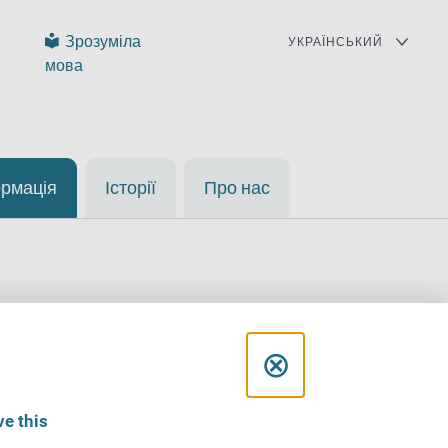
Зрозуміла
мова
ормація
Історії
Про нас
C
⊗
l
e this