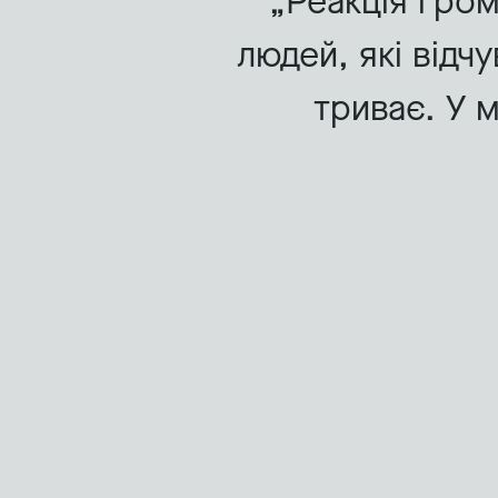
Реакція гром
людей, які відч
триває. У 