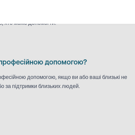
 поруч є хтось, хто допоможе та підтримає. Не
, хто може допомогти.
а професійною допомогою?
офесійною допомогою, якщо ви або ваші близькі не
бо за підтримки близьких людей.