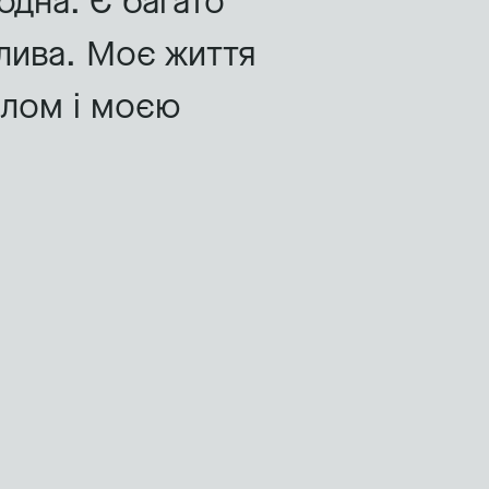
одна. Є багато
слива. Моє життя
ілом і моєю