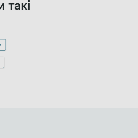
 такі
А