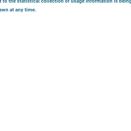
 to the statistical collection of usage information is bein
awn at any time.
ває кризу в якийсь
помітите ознаки та
ити для себе й інших у