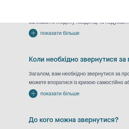
Люди краще справляються із кризою, якщо
залишайте людину наодинці та подумайте
показати більше
Коли необхідно звернутися з
Загалом, вам необхідно звернутися за пр
можете впоратися із кризою самостійно а
показати більше
До кого можна звернутися?