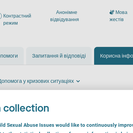
Анонімне
Мова
Контрастний
відвідування
жестів
режим
опомоги
Запитання й відповіді
Корисна інф
Допомога у кризових ситуаціях
Допомога у кризових ситуаціях
 collection
d Sexual Abuse Issues would like to continuously improv
изових