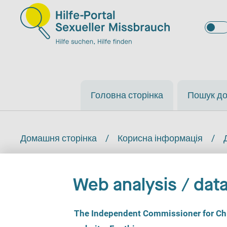
Головна сторінка
Пошук д
Домашня сторінка
/
Корисна інформація
/
Web analysis / data
C
The Independent Commissioner for Chil
Допомога у кр
o