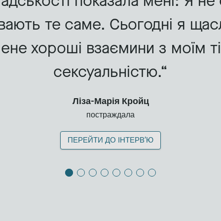
адськості показала мені: Я не 
увають те саме. Сьогодні я ща
мене хороші взаємини з моїм т
сексуальністю.
Ліза-Марія Кройц
постраждала
ПЕРЕЙТИ ДО ІНТЕРВ’Ю