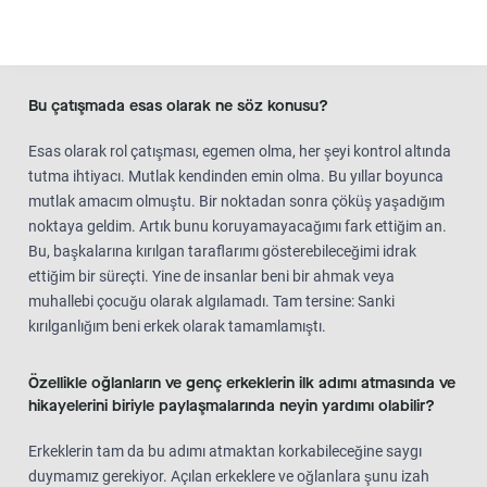
görmediğinin farkına varmak benim için önemliydi. İnsanın buna
kendi ulaşma yolunu bulması gerekiyor.
Bu çatışmada esas olarak ne söz konusu?
Esas olarak rol çatışması, egemen olma, her şeyi kontrol altında
tutma ihtiyacı. Mutlak kendinden emin olma. Bu yıllar boyunca
mutlak amacım olmuştu. Bir noktadan sonra çöküş yaşadığım
noktaya geldim. Artık bunu koruyamayacağımı fark ettiğim an.
Bu, başkalarına kırılgan taraflarımı gösterebileceğimi idrak
ettiğim bir süreçti. Yine de insanlar beni bir ahmak veya
muhallebi çocuğu olarak algılamadı. Tam tersine: Sanki
kırılganlığım beni erkek olarak tamamlamıştı.
Özellikle oğlanların ve genç erkeklerin ilk adımı atmasında ve
hikayelerini biriyle paylaşmalarında neyin yardımı olabilir?
Erkeklerin tam da bu adımı atmaktan korkabileceğine saygı
duymamız gerekiyor. Açılan erkeklere ve oğlanlara şunu izah