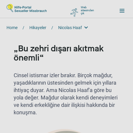
Web
sitesinden
çık
, zu Google wechseln
Home
/
Hikayeler
/
Nicolas Haaf
Nicolas Haaf
Bu zehri dışarı akıtmak
önemli
Cinsel istismar izler bırakır. Birçok mağdur,
yaşadıklarının üstesinden gelmek için yıllara
ihtiyaç duyar. Ama Nicolas Haaf'a göre bu
yola değer. Mağdur olarak kendi deneyimleri
ve kendi erkekliğine dair ilişkisi hakkında bir
konuşma.