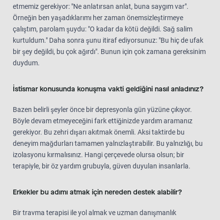
etmemiz gerekiyor: "Ne anlatırsan anlat, buna saygım var".
Örneğin ben yaşadıklarımı her zaman önemsizleştirmeye
çalıştım, parolam şuydu: "O kadar da kötü değildi. Sağ salim
kurtuldum." Daha sonra şunu itiraf ediyorsunuz: "Bu hiç de ufak
bir şey değildi, bu çok ağırdı". Bunun için çok zamana gereksinim
duydum.
İstismar konusunda konuşma vakti geldiğini nasıl anladınız?
Bazen belirli şeyler önce bir depresyonla gün yüzüne çıkıyor.
Böyle devam etmeyeceğini fark ettiğinizde yardım aramanız
gerekiyor. Bu zehri dışarı akıtmak önemli. Aksi taktirde bu
deneyim mağdurları tamamen yalnızlaştırabilir. Bu yalnızlığı, bu
izolasyonu kırmalısınız. Hangi çerçevede olursa olsun; bir
terapiyle, bir öz yardım grubuyla, güven duyulan insanlarla.
Erkekler bu adımı atmak için nereden destek alabilir?
Bir travma terapisi ile yol almak ve uzman danışmanlık