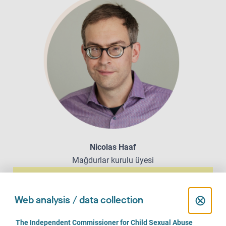
Nicolas Haaf
Mağdurlar kurulu üyesi
Nicolas Haaf hakkında
C
⊗
Nicolas Haaf Hamburg'ta yaşıyor ve serbest meslek
Web analysis / data collection
sahibi olarak çalışıyor. 2020 yılından beri mağdurlar
l
C
kurulu üyesi. Kurulda, çocukluk veya gençlik yıllarında
The Independent Commissioner for Child Sexual Abuse