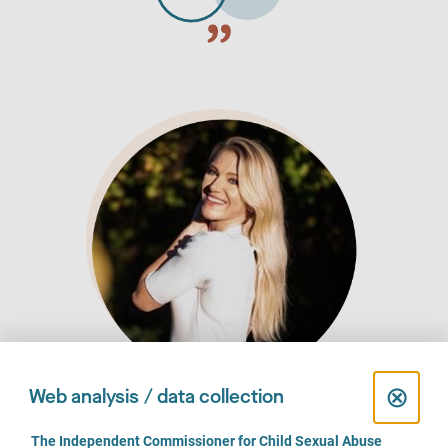
C
⊗
Web analysis / data collection
l
RÖPORTAJ | Spor Dalları
C
The Independent Commissioner for Child Sexual Abuse