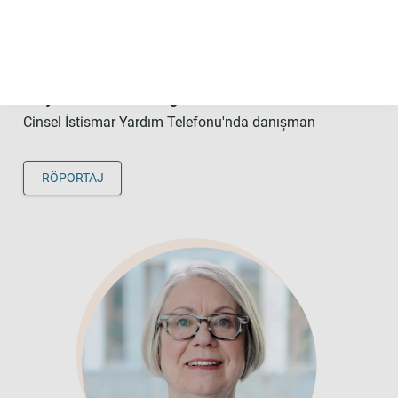
bir ilk "Kendine güvenmek". Sadece bu
bile çoğu zaman tüm diğer adımları çok
daha kolaylaştırır.
Tanja von Bodelschwingh
Cinsel İstismar Yardım Telefonu'nda danışman
RÖPORTAJ