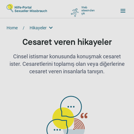
Web
sitesinden
çık
, zu Google wechseln
Home
/
Hikayeler
Hikayeler
Cesaret veren hikayeler
Cinsel istismar konusunda konuşmak cesaret
ister. Cesaretlerini toplamış olan veya diğerlerine
cesaret veren insanlarla tanışın.