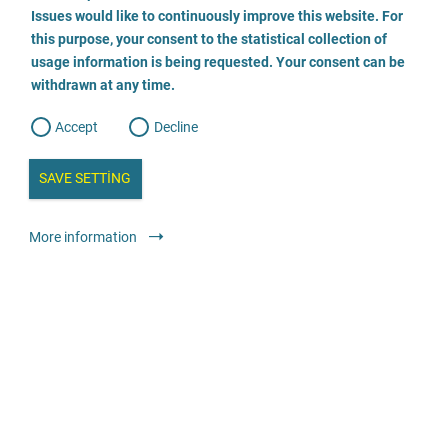
o
o
Issues would like to continuously improve this website. For
n
s
this purpose, your consent to the statistical collection of
Kamuoyu tepkileri bana şunu gösterdi:
e
s
n
usage information is being requested. Your consent can be
Yalnız değilim. Aynı şeyleri yaşayan birçok
t
withdrawn at any time.
e
t
insan var. Bugün mutluyum. Hayatım
o
w
devam ediyor. Vücudum ve cinselliğimle iyi
d
Accept
Decline
e
b
bir ilişkim var.
a
i
n
SAVE SETTING
a
Lisa-Marie Kreutz
a
l
y
Mağdur
s
l
More information
i
s
o
RÖPORTAJ
g