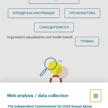
ЮРИДИЧНА ІНФОРМАЦІЯ
ПРОФІЛАКТИКА
САМОДОПОМОГА
Organisierte sexualisierte und rituelle Gewalt
ТРАВМА
C
⊗
Web analysis / data collection
l
Допомога у кризових ситуаціях
C
The Independent Commissioner for Child Sexual Abuse