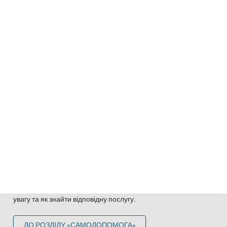
Профілактика
Як ви можете захистити дітей і підлітків від сексуального
насильства? Дізнайтеся про підходи до профілактики та про
те, де ви можете отримати додаткову підтримку.
ДО РОЗДІЛУ «ПРОФІЛАКТИКА»
Самодопомога
Самодопомога означає, що постраждалі допомагають один
одному. Нижче розповідається, на що потрібно звернути
увагу та як знайти відповідну послугу.
ДО РОЗДІЛУ «САМОДОПОМОГА»