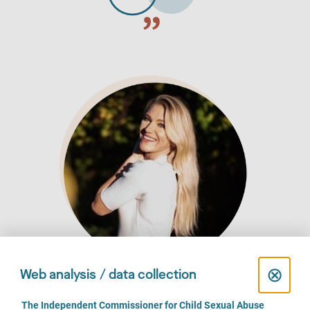
C
⊗
Web analysis / data collection
l
Rozmowa | Sporty
C
The Independent Commissioner for Child Sexual Abuse