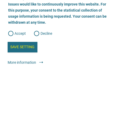
o
o
Issues would like to continuously improve this website. For
n
s
this purpose, your consent to the statistical collection of
Publiczne reakcje pokazały mi: nie
e
s
n
usage information is being requested. Your consent can be
jestem sama. Jest wielu ludzi w takiej
t
withdrawn at any time.
e
t
samej sytuacji. Dzisiaj jestem szczęśliwa.
o
w
Moje życie toczy się dalej. Mam dobre
d
Accept
Decline
e
b
podejście do mojego ciała i mojej
a
i
n
seksualności.
SAVE SETTING
a
a
l
y
s
l
More information
Lisa-Marie Kreutz
i
s
Skrzywdzona
o
g
DO ROZMOWY