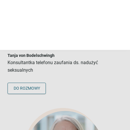
Zawsze potrzeba odwagi w tej delikatnej
i osobistej kwestii. Mimo tego jestem
przekonana, że telefon pomaga. To
pierwszy krok, pierwsze „odważenie się”.
I już samo to często znacznie ułatwia
wszystkie kolejne kroki.
Tanja von Bodelschwingh
Konsultantka telefonu zaufania ds. nadużyć
seksualnych
DO ROZMOWY