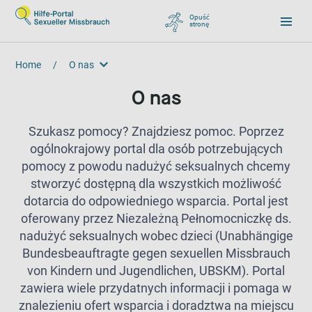
Opuść
stronę
, zu Google wechseln
Home
/
O nas
O nas
O nas
Szukasz pomocy? Znajdziesz pomoc. Poprzez
ogólnokrajowy portal dla osób potrzebujących
pomocy z powodu nadużyć seksualnych chcemy
stworzyć dostępną dla wszystkich możliwość
dotarcia do odpowiedniego wsparcia. Portal jest
oferowany przez Niezależną Pełnomocniczkę ds.
nadużyć seksualnych wobec dzieci (Unabhängige
Bundesbeauftragte gegen sexuellen Missbrauch
von Kindern und Jugendlichen, UBSKM). Portal
zawiera wiele przydatnych informacji i pomaga w
znalezieniu ofert wsparcia i doradztwa na miejscu