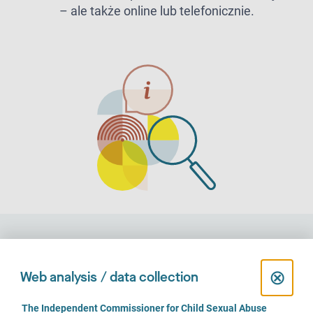
– ale także online lub telefonicznie.
Portal dla osób potrzebujących
pomocy z powodu nadużyć
C
⊗
Web analysis / data collection
seksualnych
l
C
The Independent Commissioner for Child Sexual Abuse