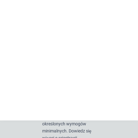
przeprowadzeniu
specjalistycznej weryfikacji.
Wpis do bazy danych lub
wskazanie oferty nie mówi
jednak nic o jakości
doradztwa realizowanego
na miejscu przez
poszczególne osoby. Jako
federalny urząd państwowy
nie jesteśmy w stanie
dokonać takiej oceny.
Udostępnienie oferty w
portalu nie wiąże się zatem
z jej „certyfikacją” ani
nadaniem „znaku jakości”.
Wpisanie ofert do bazy
wymaga jednak spełnienia
określonych wymogów
minimalnych. Dowiedz się
więcej o rejestracji.