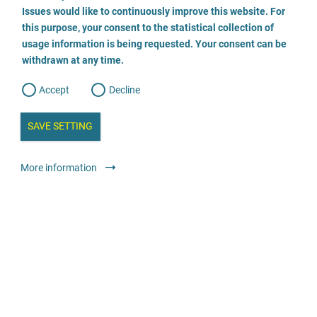
o
o
Issues would like to continuously improve this website. For
n
s
this purpose, your consent to the statistical collection of
e
Skontaktuj się z
s
n
usage information is being requested. Your consent can be
nami
t
withdrawn at any time.
e
t
Masz pytania na
o
w
temat portalu lub
d
Accept
Decline
e
ofert? Napisz do
b
a
i
nas! Twoja
n
SAVE SETTING
a
wiadomość
a
l
pozostanie poufna.
y
s
l
More information
i
WYŚLIJ E-MAIL
s
o
g
Dla kogo przeznaczony
jest portal?
Mówienie o nadużyciach
seksualnych może być