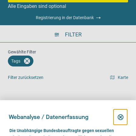
Alle Eingaben sind optional
Registrierung in der Datenbank
FILTER
Gewählte Filter
Tags
Filter zurücksetzen
Karte
Listenansicht
Vor Ort (666)
Telefonisch (623)
Online (477)
D
⊗
Webanalyse / Datenerfassung
i
E
Die Unabhängige Bundesbeauftragte gegen sexuellen
i