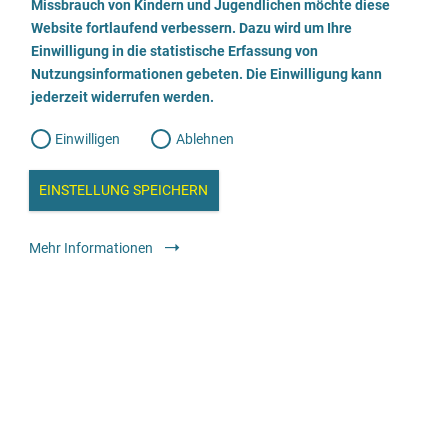
a
Missbrauch von Kindern und Jugendlichen möchte diese
n
w
Website fortlaufend verbessern. Dazu wird um Ihre
Beratungsstelle für Eltern, Kinder und Jugendliche
i
l
l
Einwilligung in die statistische Erfassung von
l
Nutzungsinformationen gebeten. Die Einwilligung kann
o
i
02961/ 2489
g
jederzeit widerrufen werden.
u
g
n
g
E-Mail senden
Einwilligen
Ablehnen
W
s
e
b
Webseite besuchen
c
a
EINSTELLUNG SPEICHERN
n
a
h
l
Beratung
Allgemeine Beratungsstelle
anonym
kostenfrei
y
Mehr Informationen
s
l
e
i
Beratungsstelle für Eltern, Kinder und Jugendliche
e
ß
069 - 7892019
e
E-Mail senden