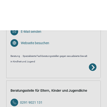
Zündfunke e.V. - Verein zur Prävention und Intervention
zu sexuellem Missbrauch an Kindern und Frauen
040 890 12 15
E-Mail senden
Webseite besuchen
Beratung
Spezialisierte Fachberatungsstellen gegen sexualisierte Gewalt
in Kindheit und Jugend
Beratungsstelle für Eltern, Kinder und Jugendliche
0291 9021 131