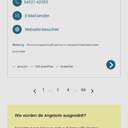
04321-42303
E-Mail senden
Webseite besuchen
Beratung
Консультационный центр со специализированными
услугами
anonym
24h erreichbar
kostenfrei
1
...
3
4
...
66
Kartenansicht
Karte ist eine zusätzlich visuelle Darstellung der Listenansicht
Wie wurden die Angebote ausgewählt?