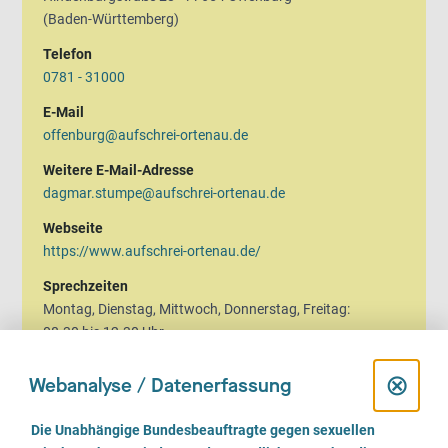
(Baden-Württemberg)
Telefon
0781 - 31000
E-Mail
offenburg@aufschrei-ortenau.de
Weitere E-Mail-Adresse
dagmar.stumpe@aufschrei-ortenau.de
Webseite
https://www.aufschrei-ortenau.de/
Sprechzeiten
Montag, Dienstag, Mittwoch, Donnerstag, Freitag:
08.30 bis 12.30 Uhr
Falls Sie außerhalb der Bürozeiten anrufen, können Sie uns
D
⊗
Webanalyse / Datenerfassung
eine Nachricht hinterlassen. Wir rufen baldmöglichst
i
zurück.
E
Die Unabhängige Bundesbeauftragte gegen sexuellen
i