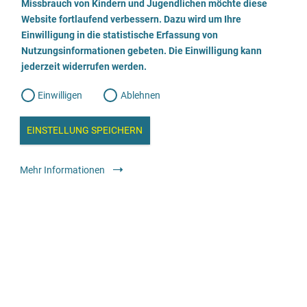
a
Missbrauch von Kindern und Jugendlichen möchte diese
n
w
Website fortlaufend verbessern. Dazu wird um Ihre
i
l
l
Einwilligung in die statistische Erfassung von
l
Nutzungsinformationen gebeten. Die Einwilligung kann
o
i
g
Wir beraten
jederzeit widerrufen werden.
u
g
n
g
Geschlechtliche Identität
Einwilligen
Ablehnen
W
s
weiblich
männlich
trans*weiblich
trans*männlich
e
b
divers / nicht binär
c
a
EINSTELLUNG SPEICHERN
n
Alter
a
h
l
12-99 Jahre
y
Mehr Informationen
s
l
e
Angebot für
Betroffene
Angehörige, Bezugspersonen, soziales
i
Umfeld
Fachkräfte
e
Die Beratung ist verfügbar
ß
Vor Ort
Telefonisch
Online
e
Sprachangebot
Deutsch
Englisch