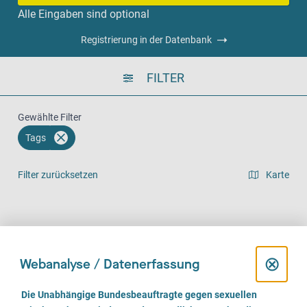
Alle Eingaben sind optional
Registrierung in der Datenbank
FILTER
Gewählte Filter
Tags
Filter zurücksetzen
Karte
Listenansicht
Vor Ort (886)
Telefonisch (796)
Online (589)
D
⊗
Webanalyse / Datenerfassung
i
E
Die Unabhängige Bundesbeauftragte gegen sexuellen
i