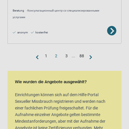
Beratung
Консультационный центр со специализированными
услугами
anonym
kostenfrei
1
2
3
...
88
Kartenansicht
Karte ist eine zusätzlich visuelle Darstellung der Listenansicht
Wie wurden die Angebote ausgewählt?
Einrichtungen können sich auf dem Hilfe-Portal
Sexueller Missbrauch registrieren und werden nach
einer fachlichen Prüfung freigeschaltet. Für die
Aufnahme einzelner Angebote gelten bestimmte
Mindestanforderungen, aber mit der Aufnahme der
Angebote ist keine Zertifizierung verbunden. Mehr