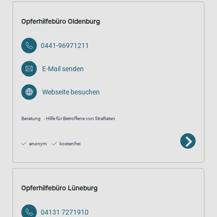
Opferhilfebüro Oldenburg
0441-96971211
E-Mail senden
Webseite besuchen
Beratung
Hilfe für Betroffene von Straftaten
anonym
kostenfrei
Opferhilfebüro Lüneburg
04131 7271910