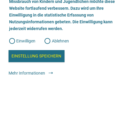
a
Missbrauch von Kindern und Jugendlichen möchte diese
n
w
Website fortlaufend verbessern. Dazu wird um Ihre
basis-praevent, Beratungsstelle für Jungen* und
i
l
l
Einwilligung in die statistische Erfassung von
Männer* bei sexualisierter Gewalt
l
Nutzungsinformationen gebeten. Die Einwilligung kann
o
i
g
jederzeit widerrufen werden.
u
040 39842662
g
n
g
Einwilligen
Ablehnen
W
s
E-Mail senden
e
b
c
a
EINSTELLUNG SPEICHERN
n
Webseite besuchen
a
h
l
y
Mehr Informationen
s
l
Beratung
Spezialisierte Fachberatungsstellen gegen sexualisierte Gewalt
e
in Kindheit und Jugend
i
e
anonym
kostenfrei
ß
e
Kinderschutzdienst