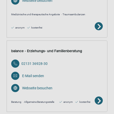
Webseite besuchen
Medizinische und therapeutische Angebote
Traumaambulanzen
anonym
kostenfrei
balance - Erziehungs- und Familienberatung
02131 36928-30
E-Mail senden
Webseite besuchen
Beratung
Allgemeine Beratungsstelle
anonym
kostenfrei