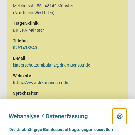
Melchersstr. 55 - 48149 Münster
(Nordrhein-Westfalen)
Träger/Klinik
DRK KV Münster
Telefon
0251418540
E-Mail
kinderschutzambulanz@drk-muenster.de
Webseite
https://www.drk-muenster.de
Sprechzeiten
Montag, Dienstag, Mittwoch, Donnerstag, Freitag:
08.30 bis 16.30 Uhr
D
⊗
Webanalyse / Datenerfassung
Termine nach Vereinbarung nach 16:30
i
E
Die Unabhängige Bundesbeauftragte gegen sexuellen
i