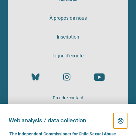
À propos de nous
Inscription
Ligne d'écoute
Prendre contact
UN SERVICE PROPOSÉ PAR
C
⊗
Web analysis / data collection
l
C
The Independent Commissioner for Child Sexual Abuse