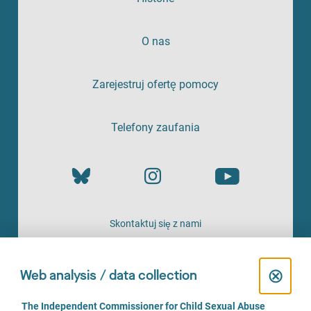
O nas
Zarejestruj ofertę pomocy
Telefony zaufania
Skontaktuj się z nami
OFERTA
C
⊗
Web analysis / data collection
l
C
The Independent Commissioner for Child Sexual Abuse