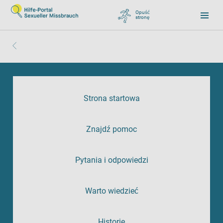
Opuść
stronę
, zu Google wechseln
Strona startowa
Znajdź pomoc
Pytania i odpowiedzi
Warto wiedzieć
Historie