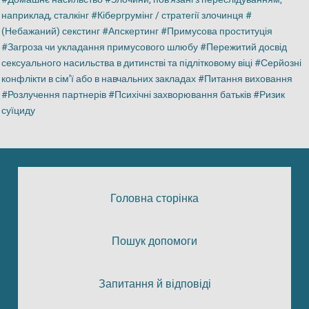
наприклад, сталкінг
Кібергрумінг / стратегії злочинця
(Небажаний) секстинг
Апскертинг
Примусова проституція
Загроза чи укладання примусового шлюбу
Пережитий досвід
сексуального насильства в дитинстві та підлітковому віці
Серйозні
конфлікти в сім’ї або в навчальних закладах
Питання виховання
Розлучення партнерів
Психічні захворювання батьків
Ризик
суїциду
Головна сторінка
Пошук допомоги
Запитання й відповіді