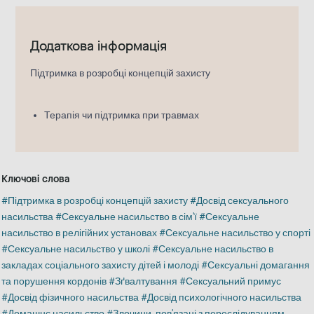
Додаткова інформація
Підтримка в розробці концепцій захисту
Терапія чи підтримка при травмах
Ключові слова
Підтримка в розробці концепцій захисту
Досвід сексуального
насильства
Сексуальне насильство в сім'ї
Сексуальне
насильство в релігійних установах
Сексуальне насильство у спорті
Сексуальне насильство у школі
Сексуальне насильство в
закладах соціального захисту дітей і молоді
Сексуальні домагання
та порушення кордонів
Зґвалтування
Сексуальний примус
Досвід фізичного насильства
Досвід психологічного насильства
Домашнє насильство
Злочини, пов'язані з переслідуванням,