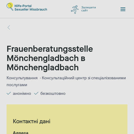
Залишити
сайт
, перейти до Google
Frauenberatungsstelle
Mönchengladbach в
Mönchengladbach
Консультування
Консультаційний центр зі спеціалізованими
послугами
анонімно
безкоштовно
Контактні дані
Адреса