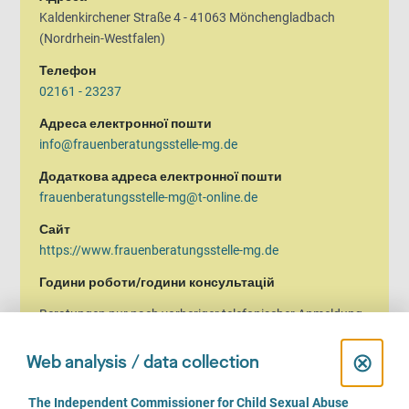
Kaldenkirchener Straße 4 - 41063 Mönchengladbach
(Nordrhein-Westfalen)
Телефон
02161 - 23237
Адреса електронної пошти
info@frauenberatungsstelle-mg.de
Додаткова адреса електронної пошти
frauenberatungsstelle-mg@t-online.de
Сайт
https://www.frauenberatungsstelle-mg.de
Години роботи/години консультацій
Beratungen nur nach vorheriger telefonischer Anmeldung.
Termine auch außerhalb der o.g. Öffnungszeiten möglich.
C
⊗
Web analysis / data collection
l
C
The Independent Commissioner for Child Sexual Abuse