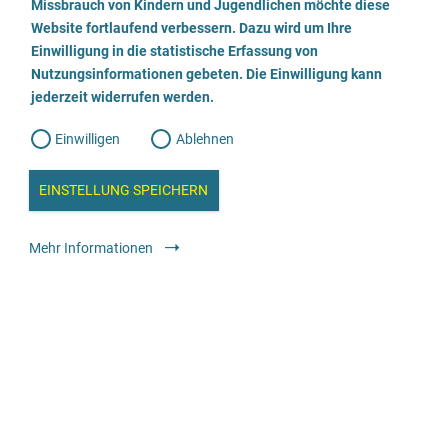
a
Missbrauch von Kindern und Jugendlichen möchte diese
n
Freitag:
w
Website fortlaufend verbessern. Dazu wird um Ihre
10.00 bis 12.00 Uhr
i
l
l
Einwilligung in die statistische Erfassung von
l
Termine nach telefonischer Vereinbarung.
Nutzungsinformationen gebeten. Die Einwilligung kann
o
i
g
jederzeit widerrufen werden.
u
g
n
g
Einwilligen
Ablehnen
W
s
e
b
c
a
EINSTELLUNG SPEICHERN
Wir beraten
n
a
h
l
Geschlechtliche Identität
y
Mehr Informationen
weiblich
männlich
trans*weiblich
trans*männlich
s
l
e
divers / nicht binär
i
Alter
e
5-99 Jahre
ß
Angebot für
Betroffene
Angehörige, Bezugspersonen, soziales
e
Umfeld
Fachkräfte