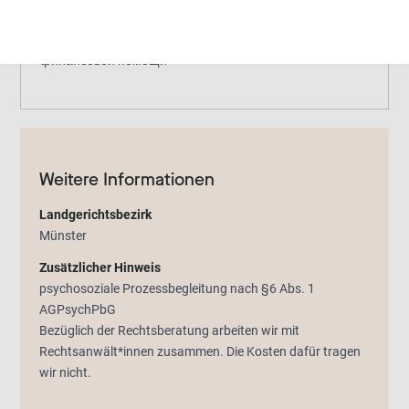
Organisierte sexualisierte und rituelle Gewalt
Fluchterfahrung
Selbsthilfe
Консультации по
финансовой помощи
Weitere Informationen
Landgerichtsbezirk
Münster
Zusätzlicher Hinweis
psychosoziale Prozessbegleitung nach §6 Abs. 1
AGPsychPbG
Bezüglich der Rechtsberatung arbeiten wir mit
Rechtsanwält*innen zusammen. Die Kosten dafür tragen
wir nicht.