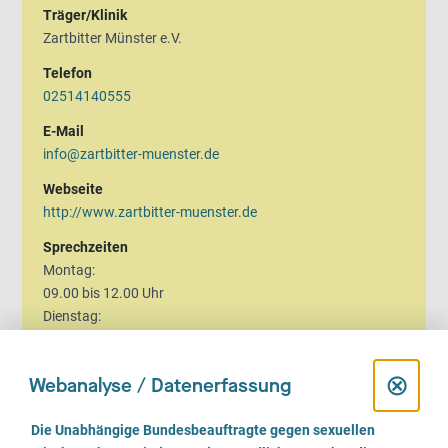
Träger/Klinik
Zartbitter Münster e.V.
Telefon
02514140555
E-Mail
info@zartbitter-muenster.de
Webseite
http://www.zartbitter-muenster.de
Sprechzeiten
Montag:
09.00 bis 12.00 Uhr
Dienstag:
16.00 bis 18.00 Uhr
Mittwoch:
D
⊗
Webanalyse / Datenerfassung
14.00 bis 16.00 Uhr
Donnerstag:
i
E
Die Unabhängige Bundesbeauftragte gegen sexuellen
11.00 bis 15.00 Uhr
i