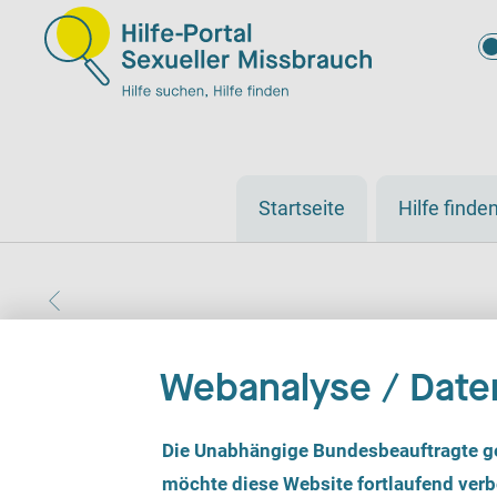
Startseite
Hilfe finde
Webanalyse / Date
Wildwasser Oldenbur
E
Die Unabhängige Bundesbeauftragte g
i
n
möchte diese Website fortlaufend verbe