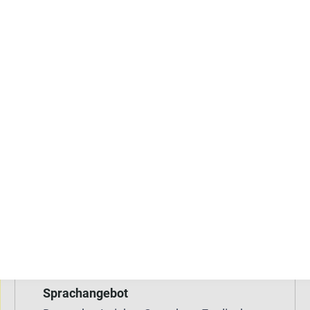
trans*männlich
divers / nicht binär
Alter
10-99 Jahre
Angebot für
Betroffene
Angehörige,
Bezugspersonen, soziales Umfeld
Fachkräfte
Die Beratung ist verfügbar
Vor Ort
Telefonisch
Online
Sprachangebot