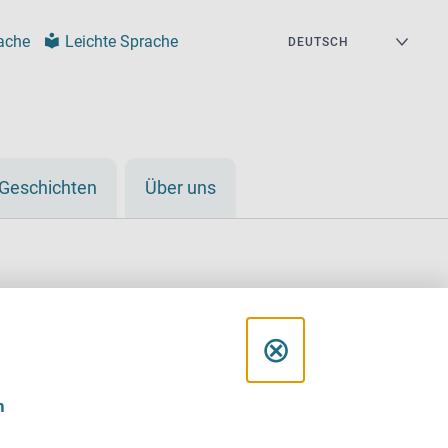
ache
Leichte Sprache
Geschichten
Über uns
D
⊗
i
sstelle gegen
n
a