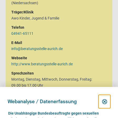
(Niedersachsen)
Träger/Klinik
Awo Kinder, Jugend & Familie
Telefon
04941-65111
E-Mail
info@beratungsstelle-aurich.de
Webseite
http://www.beratungsstelle-aurich.de
Sprechzeiten
Montag, Dienstag, Mittwoch, Donnerstag, Freitag:
09.00 bis 17.00 Uhr
Mittagspause von 12:30 - 13:30 Uhr
D
⊗
Webanalyse / Datenerfassung
i
E
Die Unabhängige Bundesbeauftragte gegen sexuellen
i