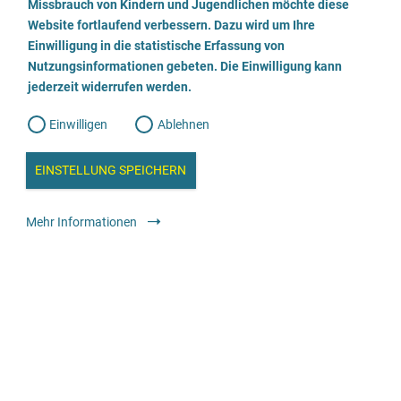
a
Missbrauch von Kindern und Jugendlichen möchte diese
n
weiblich
männlich
trans*weiblich
trans*männlich
w
Website fortlaufend verbessern. Dazu wird um Ihre
i
divers / nicht binär
l
l
Einwilligung in die statistische Erfassung von
l
Alter
Nutzungsinformationen gebeten. Die Einwilligung kann
o
i
g
bis 99 Jahre
jederzeit widerrufen werden.
u
g
n
Angebot für
g
Einwilligen
Ablehnen
W
s
Betroffene
Angehörige, Bezugspersonen, soziales
e
b
Umfeld
Fachkräfte
c
a
EINSTELLUNG SPEICHERN
n
Die Beratung ist verfügbar
a
h
l
Telefonisch
Online
y
Mehr Informationen
s
l
e
i
e
Weitere Informationen
ß
Zusätzlicher Hinweis
e
TelefonSeelsorge bietet eine rund um die Uhr erreichbare