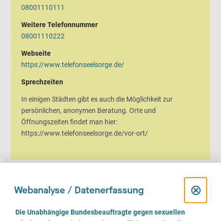
08001110111
Weitere Telefonnummer
08001110222
Webseite
https://www.telefonseelsorge.de/
Sprechzeiten
In einigen Städten gibt es auch die Möglichkeit zur
persönlichen, anonymen Beratung. Orte und
Öffnungszeiten findet man hier:
https://www.telefonseelsorge.de/vor-ort/
D
⊗
Webanalyse / Datenerfassung
Wir beraten
i
E
Die Unabhängige Bundesbeauftragte gegen sexuellen
Geschlechtliche Identität
i