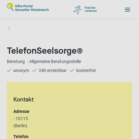
Website
verlassen
, zu Google wechseln
TelefonSeelsorge®
Beratung
Allgemeine Beratungsstelle
anonym
24h erreichbar
kostenfrei
Kontakt
Adresse
- 10115
(Berlin)
Telefon