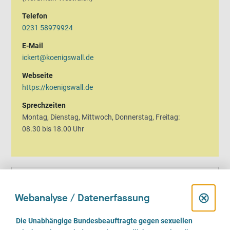
Telefon
0231 58979924
E-Mail
ickert@koenigswall.de
Webseite
https://koenigswall.de
Sprechzeiten
Montag, Dienstag, Mittwoch, Donnerstag, Freitag:
08.30 bis 18.00 Uhr
D
⊗
Wir beraten
Webanalyse / Datenerfassung
i
Geschlechtliche Identität
E
Die Unabhängige Bundesbeauftragte gegen sexuellen
i
weiblich
männlich
trans*weiblich
trans*männlich