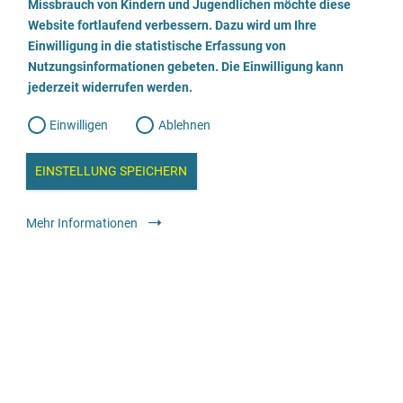
a
Missbrauch von Kindern und Jugendlichen möchte diese
n
w
Website fortlaufend verbessern. Dazu wird um Ihre
i
Geschlechtliche Identität
l
l
Einwilligung in die statistische Erfassung von
weiblich
männlich
trans*weiblich
trans*männlich
l
Nutzungsinformationen gebeten. Die Einwilligung kann
o
i
divers / nicht binär
g
jederzeit widerrufen werden.
u
g
n
Alter
g
Einwilligen
Ablehnen
bis 99 Jahre
W
s
e
b
Angebot für
c
a
EINSTELLUNG SPEICHERN
Betroffene
Angehörige, Bezugspersonen, soziales
n
a
Umfeld
h
l
y
Mehr Informationen
Die Beratung ist verfügbar
s
l
e
Vor Ort
Telefonisch
i
Sprachangebot
e
Deutsch
Türkisch
ß
Dolmetscher*in für...
Englisch
Arabisch
Kurdisch
Farsi
e
Barrierefreiheit