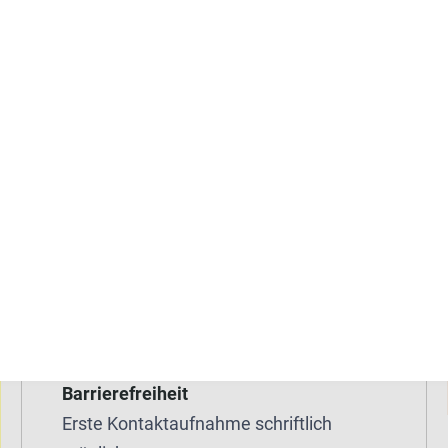
trans*männlich
divers / nicht binär
Alter
18-75 Jahre
Angebot für
Betroffene
Angehörige,
Bezugspersonen, soziales Umfeld
Die Beratung ist verfügbar
Vor Ort
Online
Barrierefreiheit
Erste Kontaktaufnahme schriftlich