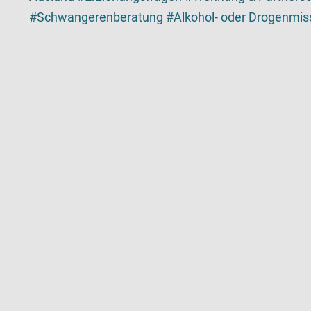
Schwangerenberatung
Alkohol- oder Drogenmi
Kartenansicht
Karte ist eine zusätzlich visuelle Darstellung der De