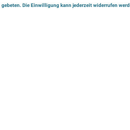
ebeten. Die Einwilligung kann jederzeit widerrufen werd
innen und Psychotherapeut:innen mit Praxis: gesetzlich V
Wir beraten
Geschlechtliche Identität
weiblich
männlich
trans*weiblich