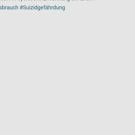
ssbrauch
Suizidgefährdung
tailansicht