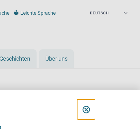
ache
Leichte Sprache
Geschichten
Über uns
D
⊗
i
ler in
n
a