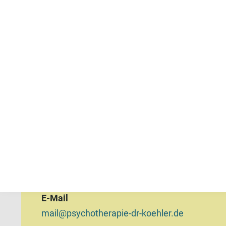
Engelskirchen
(Nordrhein-Westfalen)
Postfach
Engelskirchen
Berufsbezeichnung
Psychologische*r Psychotherapeut*in
Telefon
02263-9511630
E-Mail
mail@psychotherapie-dr-koehler.de