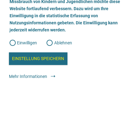
a
Missbrauch von Kindern und Jugendlichen möchte diese
n
w
Website fortlaufend verbessern. Dazu wird um Ihre
i
l
l
Einwilligung in die statistische Erfassung von
l
Nutzungsinformationen gebeten. Die Einwilligung kann
o
i
g
jederzeit widerrufen werden.
u
Wir beraten
g
n
g
Einwilligen
Ablehnen
W
s
Geschlechtliche Identität
e
weiblich
männlich
trans*weiblich
trans*männlich
b
c
a
EINSTELLUNG SPEICHERN
divers / nicht binär
n
a
h
l
Alter
y
Mehr Informationen
6-99 Jahre
s
l
e
Angebot für
i
Betroffene
Angehörige, Bezugspersonen, soziales
e
Umfeld
Fachkräfte
Die Beratung ist verfügbar
ß
Telefonisch
Online
e
Sprachangebot