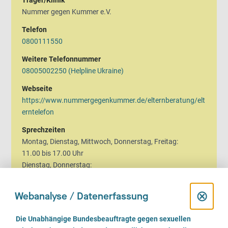
Träger/Klinik
Nummer gegen Kummer e.V.
Telefon
0800111550
Weitere Telefonnummer
08005002250 (Helpline Ukraine)
Webseite
https://www.nummergegenkummer.de/elternberatung/elt
erntelefon
Sprechzeiten
Montag, Dienstag, Mittwoch, Donnerstag, Freitag:
11.00 bis 17.00 Uhr
Dienstag, Donnerstag:
17.00 bis 19.00 Uhr
D
⊗
Webanalyse / Datenerfassung
Kinder-und Jugendtelefon Mo.-Sa. 14.00 -20.00 Uhr;
Elterntelefon Mo-FR.11:00-17:00 zusätzlich Di und Do
i
E
17:00-19:00 Uhr
Die Unabhängige Bundesbeauftragte gegen sexuellen
i