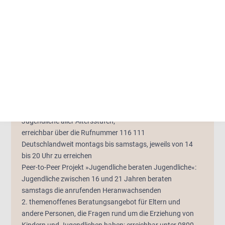
n
Deutsch
Englisch
Russisch
Ukrainisch
Weitere Informationen
Zusätzlicher Hinweis
Nummer gegen Kummer e.V.
1. themenoffenes Beratungsangebot für Kinder und
Jugendliche aller Altersstufen;
erreichbar über die Rufnummer 116 111
Deutschlandweit montags bis samstags, jeweils von 14
bis 20 Uhr zu erreichen
Peer-to-Peer Projekt »Jugendliche beraten Jugendliche«:
Jugendliche zwischen 16 und 21 Jahren beraten
samstags die anrufenden Heranwachsenden
2. themenoffenes Beratungsangebot für Eltern und
andere Personen, die Fragen rund um die Erziehung von
Kindern und Jugendlichen haben; erreichbar unter 0800 -