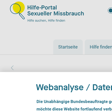
Startseite
Hilfe finde
Webanalyse / Date
Fachberatungsstelle 
E
Die Unabhängige Bundesbeauftragte g
i
n
möchte diese Website fortlaufend verbe