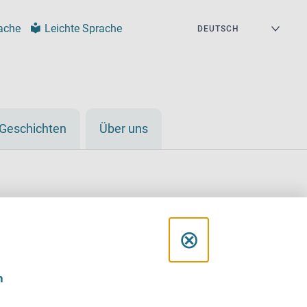
ache
Leichte Sprache
Geschichten
Über uns
D
⊗
i
issbrauchte
n
a