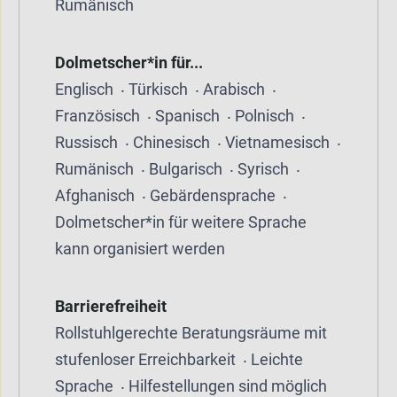
Rumänisch
Dolmetscher*in für...
Englisch
Türkisch
Arabisch
Französisch
Spanisch
Polnisch
Russisch
Chinesisch
Vietnamesisch
Rumänisch
Bulgarisch
Syrisch
Afghanisch
Gebärdensprache
Dolmetscher*in für weitere Sprache
kann organisiert werden
Barrierefreiheit
Rollstuhlgerechte Beratungsräume mit
stufenloser Erreichbarkeit
Leichte
Sprache
Hilfestellungen sind möglich