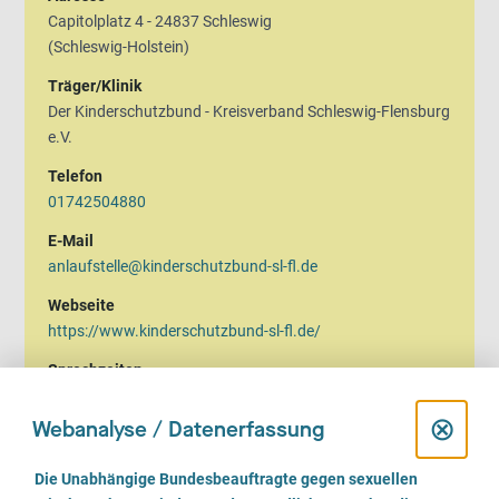
Capitolplatz 4 - 24837 Schleswig
(Schleswig-Holstein)
Träger/Klinik
Der Kinderschutzbund - Kreisverband Schleswig-Flensburg
e.V.
Telefon
01742504880
E-Mail
anlaufstelle@kinderschutzbund-sl-fl.de
Webseite
https://www.kinderschutzbund-sl-fl.de/
Sprechzeiten
Montag, Dienstag, Freitag:
D
⊗
09.00 bis 11.00 Uhr
Webanalyse / Datenerfassung
Mittwoch, Donnerstag:
i
14.00 bis 17.00 Uhr
E
Die Unabhängige Bundesbeauftragte gegen sexuellen
i