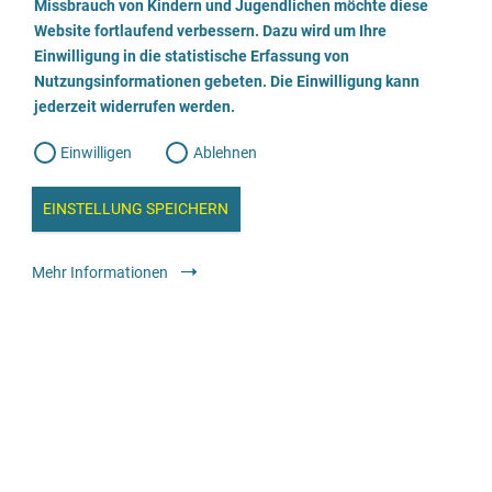
a
Missbrauch von Kindern und Jugendlichen möchte diese
n
Die oben genannten Zeiten sind telefonische Sprechzeiten.
w
Website fortlaufend verbessern. Dazu wird um Ihre
i
l
l
Einwilligung in die statistische Erfassung von
l
Nutzungsinformationen gebeten. Die Einwilligung kann
o
i
g
jederzeit widerrufen werden.
u
g
n
g
Wir beraten
Einwilligen
Ablehnen
W
s
e
b
Geschlechtliche Identität
c
a
EINSTELLUNG SPEICHERN
n
weiblich
männlich
trans*weiblich
trans*männlich
a
h
divers / nicht binär
l
y
Mehr Informationen
s
l
Alter
e
5-18 Jahre
i
Angebot für
e
Betroffene
Angehörige, Bezugspersonen, soziales
Umfeld
Fachkräfte
ß
Die Beratung ist verfügbar
e
Vor Ort
Telefonisch