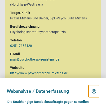
(Nordrhein-Westfalen)
Träger/Klinik
Praxis Mietens und Daiber, Dipl.-Psych. Julia Mietens
Berufsbezeichnung
Psychologische*r Psychotherapeut*in
Telefon
0251-7635420
E-Mail
mail@psychotherapie-mietens.de
Webseite
http://www.psychotherapie-mietens.de
Sprechzeiten
Montag, Dienstag:
D
⊗
Webanalyse / Datenerfassung
09.00 bis 18.00 Uhr
i
Freitag:
E
Die Unabhängige Bundesbeauftragte gegen sexuellen
09.00 bis 13.00 Uhr
i