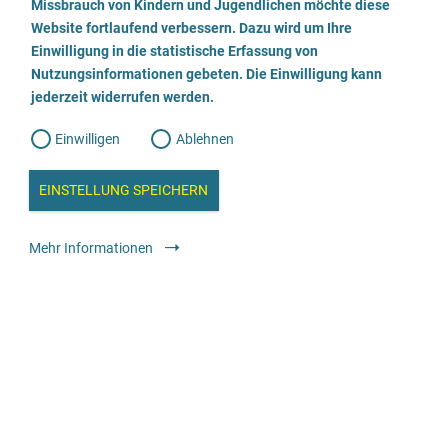
a
Missbrauch von Kindern und Jugendlichen möchte diese
n
w
Website fortlaufend verbessern. Dazu wird um Ihre
i
l
l
Einwilligung in die statistische Erfassung von
l
Nutzungsinformationen gebeten. Die Einwilligung kann
o
i
g
jederzeit widerrufen werden.
u
g
Wir beraten
n
g
Einwilligen
Ablehnen
W
s
Geschlechtliche Identität
e
b
weiblich
männlich
trans*weiblich
trans*männlich
c
a
EINSTELLUNG SPEICHERN
n
divers / nicht binär
a
h
l
Alter
y
Mehr Informationen
s
l
18-99 Jahre
e
Angebot für
i
Betroffene
e
Die Beratung ist verfügbar
ß
Vor Ort
Telefonisch
e
Barrierefreiheit
Rollstuhlgerechte Beratungsräume und Toiletten mit