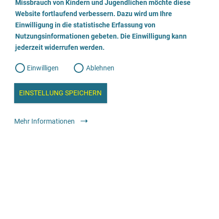
a
Missbrauch von Kindern und Jugendlichen möchte diese
n
w
Website fortlaufend verbessern. Dazu wird um Ihre
i
l
l
Einwilligung in die statistische Erfassung von
l
Wir beraten
Nutzungsinformationen gebeten. Die Einwilligung kann
o
i
g
jederzeit widerrufen werden.
u
Geschlechtliche Identität
g
n
g
weiblich
männlich
trans*weiblich
trans*männlich
Einwilligen
Ablehnen
W
s
divers / nicht binär
e
b
c
a
EINSTELLUNG SPEICHERN
Alter
n
1-20 Jahre
a
h
l
y
Mehr Informationen
Angebot für
s
l
e
Betroffene
Angehörige, Bezugspersonen, soziales
Umfeld
Fachkräfte
i
Die Beratung ist verfügbar
e
Vor Ort
Online
ß
Sprachangebot
e
Deutsch
Leichte Sprache
Englisch
Spanisch
Barrierefreiheit