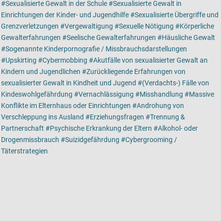
Sexualisierte Gewalt in der Schule
Sexualisierte Gewalt in
Einrichtungen der Kinder- und Jugendhilfe
Sexualisierte Übergriffe und
Grenzverletzungen
Vergewaltigung
Sexuelle Nötigung
Körperliche
Gewalterfahrungen
Seelische Gewalterfahrungen
Häusliche Gewalt
Sogenannte Kinderpornografie / Missbrauchsdarstellungen
Upskirting
Cybermobbing
Akutfälle von sexualisierter Gewalt an
Kindern und Jugendlichen
Zurückliegende Erfahrungen von
sexualisierter Gewalt in Kindheit und Jugend
(Verdachts-) Fälle von
Kindeswohlgefährdung
Vernachlässigung
Misshandlung
Massive
Konflikte im Elternhaus oder Einrichtungen
Androhung von
Verschleppung ins Ausland
Erziehungsfragen
Trennung &
Partnerschaft
Psychische Erkrankung der Eltern
Alkohol- oder
Drogenmissbrauch
Suizidgefährdung
Cybergrooming /
Täterstrategien
Kartenansicht
Karte ist eine zusätzlich visuelle Darstellung der Detailansicht