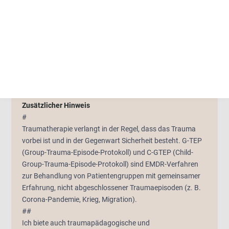
Imaginative Traumatherapie
Beratung für Fachkräfte in
Verdachtsfällen von sexuellem Missbrauch
Weitere Therapieangebote oder weitere Qualifikationen
Videobasierte Therapie
Gruppentherapie
TRIMB
(Trauma Recapitulation with Imagination Motion and
Breath)
EMDR Gruppentherapie G-TEP, C-G-TEP
Screen-
Technik
Zusätzlicher Hinweis
#
Traumatherapie verlangt in der Regel, dass das Trauma
vorbei ist und in der Gegenwart Sicherheit besteht. G-TEP
(Group-Trauma-Episode-Protokoll) und C-GTEP (Child-
Group-Trauma-Episode-Protokoll) sind EMDR-Verfahren
zur Behandlung von Patientengruppen mit gemeinsamer
Erfahrung, nicht abgeschlossener Traumaepisoden (z. B.
Corona-Pandemie, Krieg, Migration).
##
Ich biete auch traumapädagogische und