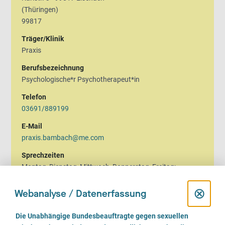
(Thüringen)
99817
Träger/Klinik
Praxis
Berufsbezeichnung
Psychologische*r Psychotherapeut*in
Telefon
03691/889199
E-Mail
praxis.bambach@me.com
Sprechzeiten
Montag, Dienstag, Mittwoch, Donnerstag, Freitag:
08.00 bis 16.00 Uhr
D
⊗
Webanalyse / Datenerfassung
Termine nur nach telefonischer Vereinbarung!
i
E
Die Unabhängige Bundesbeauftragte gegen sexuellen
i