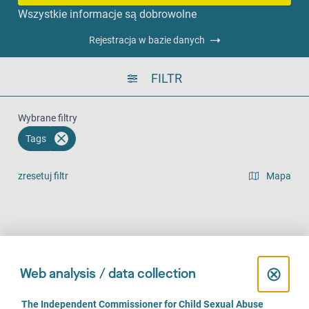
Wszystkie informacje są dobrowolne
Rejestracja w bazie danych
FILTR
Wybrane filtry
Tags
zresetuj filtr
Mapa
widok listy
Na miejscu (1063)
Telefonicznie (897)
Online (675)
C
⊗
Web analysis / data collection
l
C
The Independent Commissioner for Child Sexual Abuse