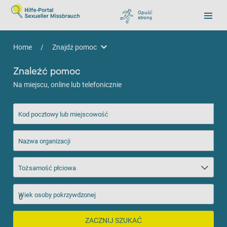
Opuść
stronę
, zu Google wechseln
Home
/
Znajdź pomoc
Znajdź pomoc
Znaleźć pomoc
Na miejscu, online lub telefonicznie
Kod pocztowy lub miejscowość
Nazwa organizacji
Tożsamość płciowa
Wiek osoby pokrzywdzonej