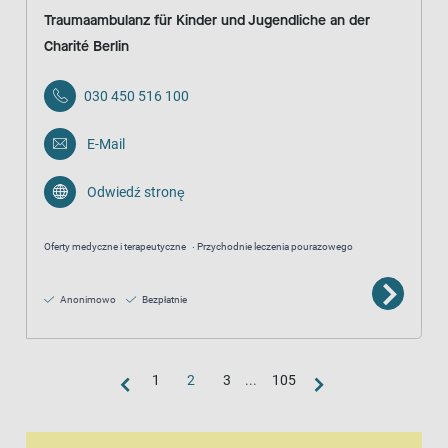
Traumaambulanz für Kinder und Jugendliche an der
Charité Berlin
030 450 516 100
E-Mail
Odwiedź stronę
Oferty medyczne i terapeutyczne
Przychodnie leczenia pourazowego
Anonimowo
Bezpłatnie
1
2
3
...
105
widok mapy
Mapa to dodatkowa wizualna reprezentacja widoku listy