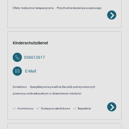
Oferty medyczne i terapeutyczne
Przychodnie leczenia pourazowego
Kinderschutzdienst
036612617
E-Mail
Doradztwo
Specjalistyczne poradnie dla osób pokrzywdzonych
przemocą na tle seksualnym w dzieciństwie i młodości
Anonimowo
Dostępna całodobowo
Bezpłatnie