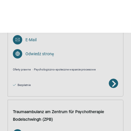
Psychosoziale Prozessbegleitung
0355 7296052
E-Mail
Odwiedź stronę
Oferty prawne
Psychologiczno-społeczne wsparcie procesowe
Bezpłatnie
Traumaambulanz am Zentrum für Psychotherapie
Bodelschwingh (ZPB)