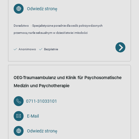
Odwiedź stronę
Doradztwo
Specjalistyczne poradnie dla osób pokrzywdzonych
przemocą na tle seksualnym w dzieciństwie i młodości
Anonimowo
Bezpłatnie
OEG-Traumaambulanz und Klinik für Psychosomatische
Medizin und Psychotherapie
0711-31033101
E-Mail
Odwiedź stronę