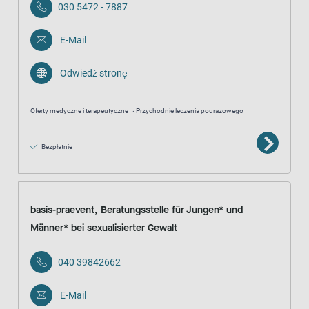
030 5472 - 7887
E-Mail
Odwiedź stronę
Oferty medyczne i terapeutyczne
Przychodnie leczenia pourazowego
Bezpłatnie
basis-praevent, Beratungsstelle für Jungen* und
Männer* bei sexualisierter Gewalt
040 39842662
E-Mail