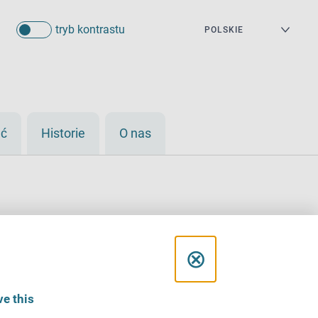
tryb kontrastu
eć
Historie
O nas
C
⊗
l
e this