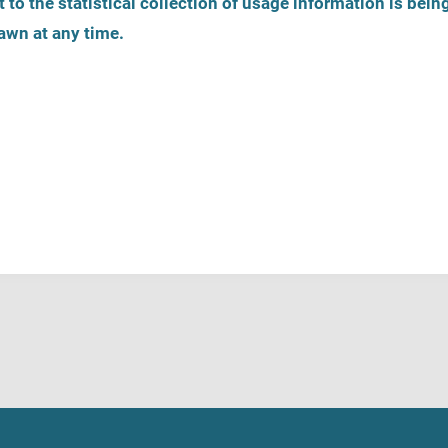
 to the statistical collection of usage information is bein
awn at any time.
Zarejestruj ofertę pomocy
Telefony zaufania