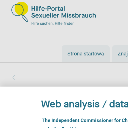
Strona startowa
Zna
Web analysis / data
C
The Independent Commissioner for Chil
o