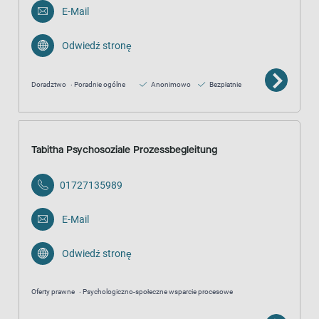
E-Mail
Odwiedź stronę
Doradztwo
Poradnie ogólne
Anonimowo
Bezpłatnie
Tabitha Psychosoziale Prozessbegleitung
01727135989
E-Mail
Odwiedź stronę
Oferty prawne
Psychologiczno-społeczne wsparcie procesowe