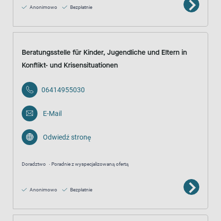
Anonimowo
Bezpłatnie
Beratungsstelle für Kinder, Jugendliche und Eltern in
Konflikt- und Krisensituationen
06414955030
E-Mail
Odwiedź stronę
Doradztwo
Poradnie z wyspecjalizowaną ofertą
Anonimowo
Bezpłatnie