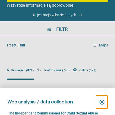
Wszystkie informacje są dobrowolne
Rejestracja w bazie danych
FILTR
zresetuj filtr
Mapa
widok listy
Na miejscu (878)
Telefonicznie (748)
Online (571)
C
⊗
Web analysis / data collection
Erziehungs- und Lebensberatung
l
C
The Independent Commissioner for Child Sexual Abuse