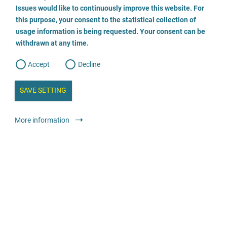
o
04651 822 20 20
o
Issues would like to continuously improve this website. For
n
s
this purpose, your consent to the statistical collection of
e
s
E-Mail
n
usage information is being requested. Your consent can be
t
withdrawn at any time.
e
t
o
Odwiedź stronę
w
d
Accept
Decline
e
b
Doradztwo
Poradnie ogólne
Anonimowo
Bezpłatnie
a
i
n
SAVE SETTING
a
a
l
y
s
l
More information
i
AG Erziehungs- und Familienberatung
s
o
03491 409464
g
E-Mail
Odwiedź stronę
Doradztwo
Poradnie ogólne
Anonimowo
Bezpłatnie