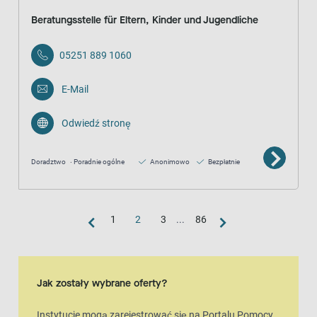
Beratungsstelle für Eltern, Kinder und Jugendliche
05251 889 1060
E-Mail
Odwiedź stronę
Doradztwo
Poradnie ogólne
Anonimowo
Bezpłatnie
1
2
3
...
86
widok mapy
Mapa to dodatkowa wizualna reprezentacja widoku listy
Jak zostały wybrane oferty?
Instytucje mogą zarejestrować się na Portalu Pomocy