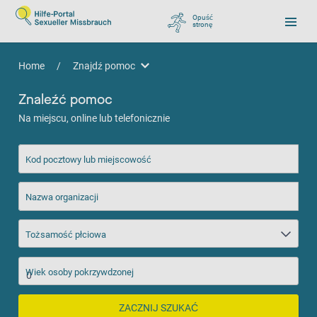
Opuść
stronę
, zu Google wechseln
Home
/
Znajdź pomoc
Znajdź pomoc
Znaleźć pomoc
Na miejscu, online lub telefonicznie
Kod pocztowy lub miejscowość
Nazwa organizacji
Tożsamość płciowa
Wiek osoby pokrzywdzonej