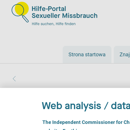
Strona startowa
Zna
Web analysis / data
C
The Independent Commissioner for Chil
o