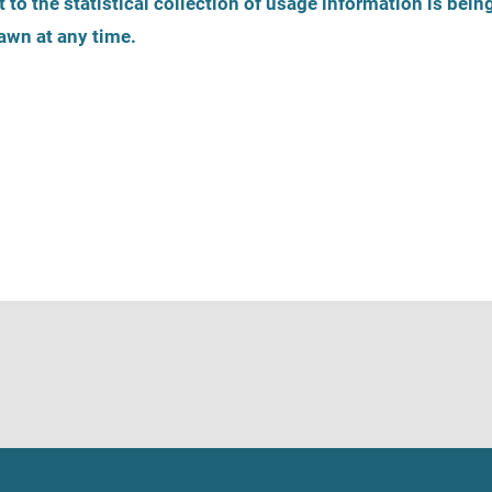
 to the statistical collection of usage information is bein
awn at any time.
Zarejestruj ofertę pomocy
Telefony zaufania