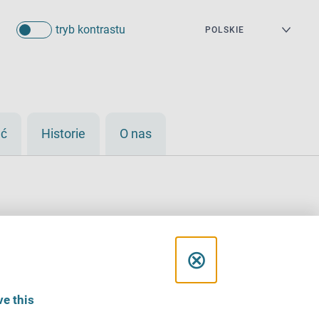
tryb kontrastu
eć
Historie
O nas
C
⊗
l
e this