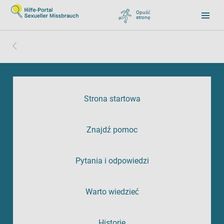
Opuść
stronę
, zu Google wechseln
Strona startowa
Znajdź pomoc
Pytania i odpowiedzi
Warto wiedzieć
Historie