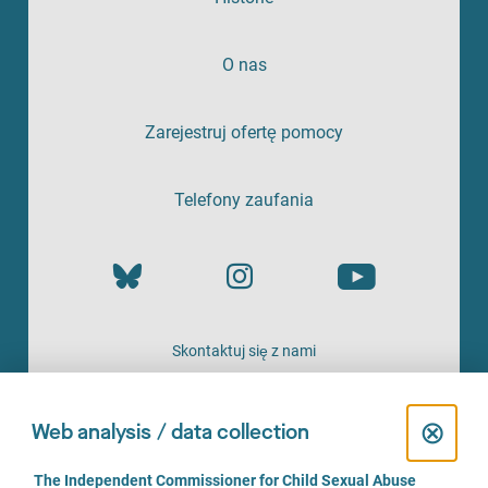
O nas
Zarejestruj ofertę pomocy
Telefony zaufania
Skontaktuj się z nami
OFERTA
C
⊗
Web analysis / data collection
l
C
The Independent Commissioner for Child Sexual Abuse