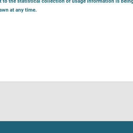
 to the statistical collection of usage information is bein
awn at any time.
Zarejestruj ofertę pomocy
Telefony zaufania