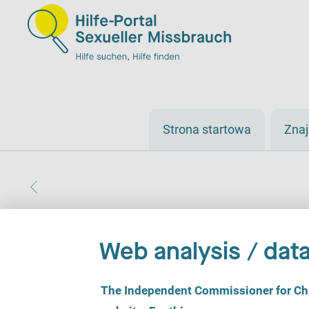
Strona startowa
Zna
Web analysis / data
C
The Independent Commissioner for Chil
o