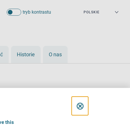
tryb kontrastu
eć
Historie
O nas
C
⊗
l
e this