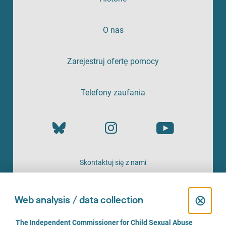
O nas
Zarejestruj ofertę pomocy
Telefony zaufania
Skontaktuj się z nami
OFERTA
C
⊗
Web analysis / data collection
l
C
The Independent Commissioner for Child Sexual Abuse