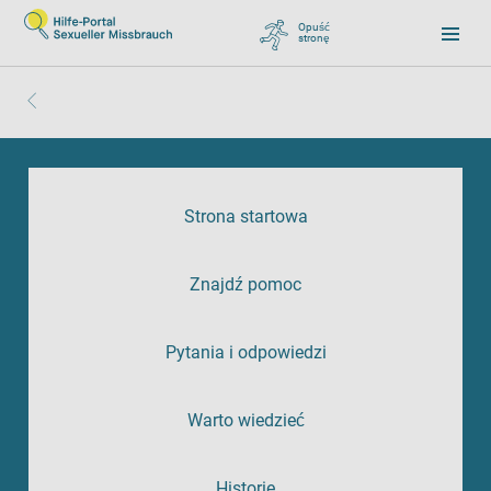
Opuść
stronę
, zu Google wechseln
Strona startowa
Znajdź pomoc
Pytania i odpowiedzi
Warto wiedzieć
Historie