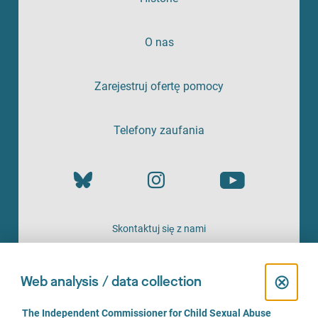
O nas
Zarejestruj ofertę pomocy
Telefony zaufania
Skontaktuj się z nami
OFERTA
C
⊗
Web analysis / data collection
l
C
The Independent Commissioner for Child Sexual Abuse