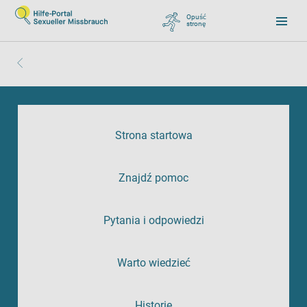
Opuść
stronę
, zu Google wechseln
Strona startowa
Znajdź pomoc
Pytania i odpowiedzi
Warto wiedzieć
Historie