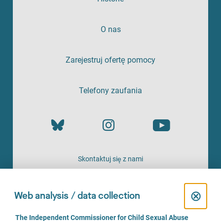
O nas
Zarejestruj ofertę pomocy
Telefony zaufania
Skontaktuj się z nami
OFERTA
C
⊗
Web analysis / data collection
l
C
The Independent Commissioner for Child Sexual Abuse