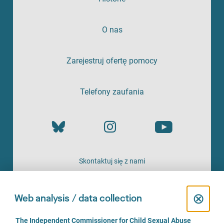
O nas
Zarejestruj ofertę pomocy
Telefony zaufania
Skontaktuj się z nami
OFERTA
C
⊗
Web analysis / data collection
l
C
The Independent Commissioner for Child Sexual Abuse