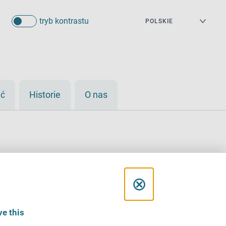
tryb kontrastu
eć
Historie
O nas
C
⊗
l
e this