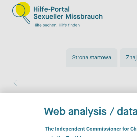
Strona startowa
Zna
Web analysis / data
C
The Independent Commissioner for Chil
o