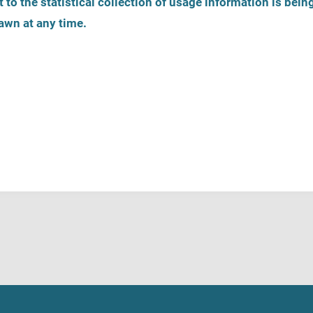
 to the statistical collection of usage information is bein
awn at any time.
Zarejestruj ofertę pomocy
Telefony zaufania