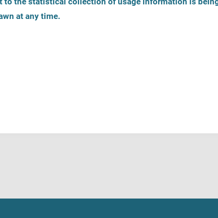
 to the statistical collection of usage information is bein
awn at any time.
Zarejestruj ofertę pomocy
Telefony zaufania