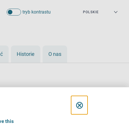
tryb kontrastu
eć
Historie
O nas
C
⊗
l
e this