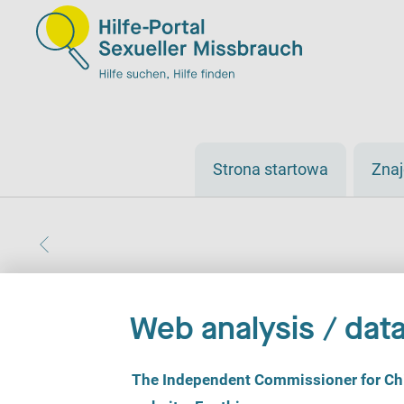
Strona startowa
Zna
Web analysis / data
C
The Independent Commissioner for Chil
o