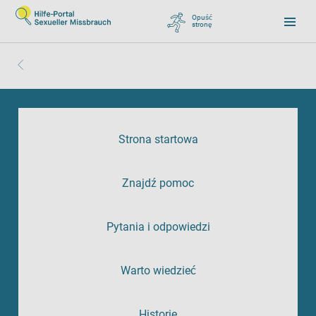
Opuść
stronę
, zu Google wechseln
Strona startowa
Znajdź pomoc
Pytania i odpowiedzi
Warto wiedzieć
Historie