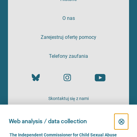
O nas
Zarejestruj ofertę pomocy
Telefony zaufania
Skontaktuj się z nami
OFERTA
C
⊗
Web analysis / data collection
l
C
The Independent Commissioner for Child Sexual Abuse