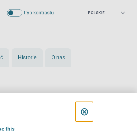
tryb kontrastu
eć
Historie
O nas
C
⊗
l
e this