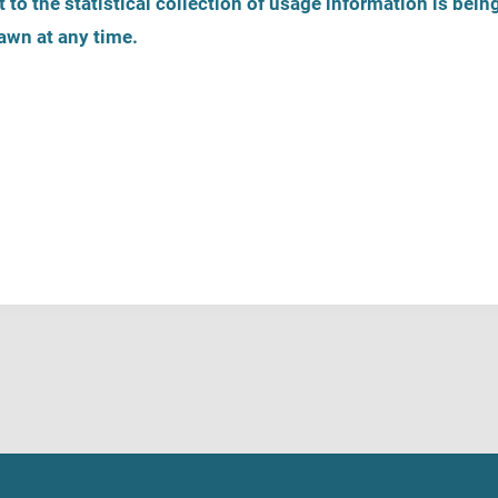
 to the statistical collection of usage information is bein
awn at any time.
Zarejestruj ofertę pomocy
Telefony zaufania