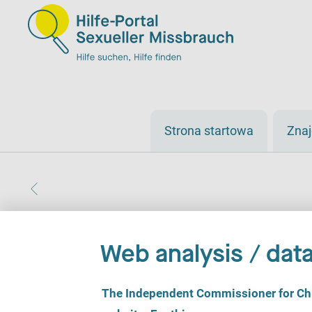
Strona startowa
Zna
Web analysis / data
C
The Independent Commissioner for Chil
o