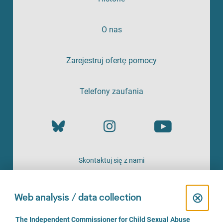
O nas
Zarejestruj ofertę pomocy
Telefony zaufania
Skontaktuj się z nami
OFERTA
C
⊗
Web analysis / data collection
l
C
The Independent Commissioner for Child Sexual Abuse