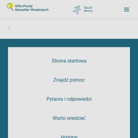
Opuść
stronę
, zu Google wechseln
Strona startowa
Znajdź pomoc
Pytania i odpowiedzi
Warto wiedzieć
Historie