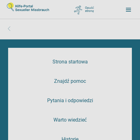
Opuść
stronę
, zu Google wechseln
Strona startowa
Znajdź pomoc
Pytania i odpowiedzi
Warto wiedzieć
Historie