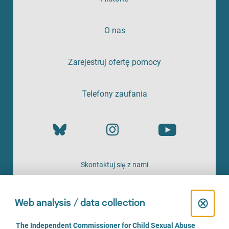
O nas
Zarejestruj ofertę pomocy
Telefony zaufania
Skontaktuj się z nami
OFERTA
C
⊗
Web analysis / data collection
l
C
The Independent Commissioner for Child Sexual Abuse