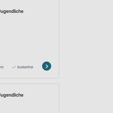
 Jugendliche
ym
kostenfrei
 Jugendliche