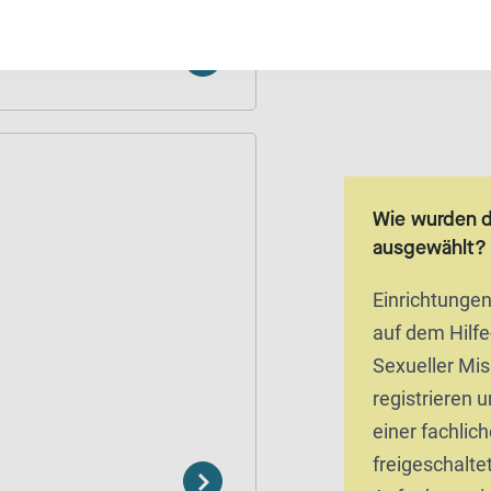
Wie wurden 
ausgewählt?
Einrichtunge
auf dem Hilfe
Sexueller Mi
registrieren 
einer fachlic
freigeschaltet