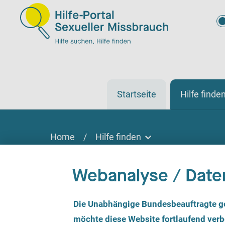
Startseite
Hilfe finde
Home
/
Hilfe finden
Hilfe finden
Webanalyse / Date
Hilfe finden
Vor Ort, online oder telefonisch
E
Die Unabhängige Bundesbeauftragte g
i
n
möchte diese Website fortlaufend verbe