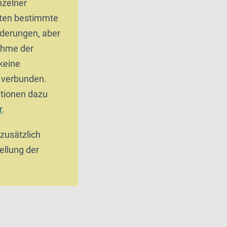
zelner
ten bestimmte
derungen, aber
ahme der
keine
g verbunden.
tionen dazu
r
.
 zusätzlich
ellung der