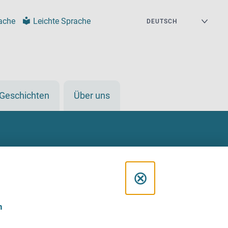
ache
Leichte Sprache
Geschichten
Über uns
D
⊗
i
n
a