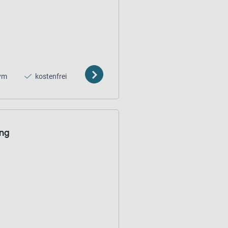
ym
kostenfrei
ung