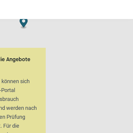
die Angebote
n können sich
-Portal
ssbrauch
und werden nach
hen Prüfung
. Für die