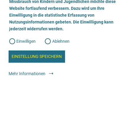
a
Missbrauch von Kindern und Jugendlichen möchte diese
n
w
Website fortlaufend verbessern. Dazu wird um Ihre
Rechtsanwaltskanzlei Erika Schreiber
i
l
l
Einwilligung in die statistische Erfassung von
l
Nutzungsinformationen gebeten. Die Einwilligung kann
o
i
030/6942163
g
jederzeit widerrufen werden.
u
g
n
g
E-Mail senden
Einwilligen
Ablehnen
W
s
e
b
Webseite besuchen
c
a
EINSTELLUNG SPEICHERN
n
a
h
l
Rechtliche Angebote
Anwält:in oder Kanzlei
y
Mehr Informationen
s
l
e
i
Rechtsanwältin Sandra Baumann
e
ß
044130489580
e
E-Mail senden