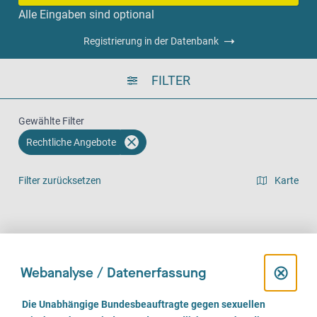
Alle Eingaben sind optional
Registrierung in der Datenbank
FILTER
Gewählte Filter
Rechtliche Angebote
Filter zurücksetzen
Karte
Listenansicht
Vor Ort (166)
Telefonisch (135)
Online (94)
D
⊗
Webanalyse / Datenerfassung
i
E
Die Unabhängige Bundesbeauftragte gegen sexuellen
i