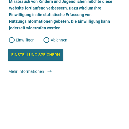
a
Missbrauch von Kindern und Jugendlichen möchte diese
n
w
Website fortlaufend verbessern. Dazu wird um Ihre
Rechtsanwaltskanzlei Erika Schreiber
i
l
l
Einwilligung in die statistische Erfassung von
l
Nutzungsinformationen gebeten. Die Einwilligung kann
o
i
030/6942163
g
jederzeit widerrufen werden.
u
g
n
g
E-Mail senden
Einwilligen
Ablehnen
W
s
e
b
Webseite besuchen
c
a
EINSTELLUNG SPEICHERN
n
a
h
l
Rechtliche Angebote
Anwält:in oder Kanzlei
y
Mehr Informationen
s
l
e
i
Rechtsanwältin Sandra Baumann
e
ß
044130489580
e
E-Mail senden