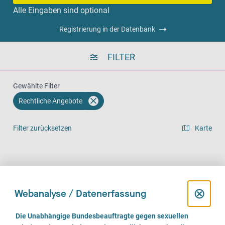
Alle Eingaben sind optional
Registrierung in der Datenbank
FILTER
Gewählte Filter
Rechtliche Angebote
Filter zurücksetzen
Karte
Listenansicht
Vor Ort (166)
Telefonisch (135)
Online (94)
D
⊗
Webanalyse / Datenerfassung
i
E
Die Unabhängige Bundesbeauftragte gegen sexuellen
i