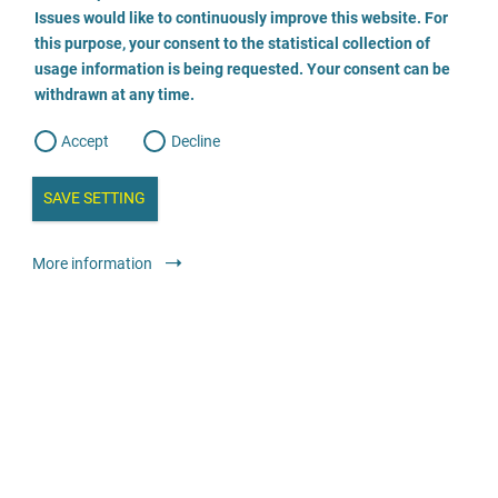
o
o
Issues would like to continuously improve this website. For
n
s
Wendepunkt e.V. - Fachstelle gegen sexuellen
this purpose, your consent to the statistical collection of
e
s
n
Missbrauch an Mädchen und Jungen
usage information is being requested. Your consent can be
t
withdrawn at any time.
e
t
o
07617071191
w
d
Accept
Decline
e
b
a
E-Mail
i
n
SAVE SETTING
a
a
l
Odwiedź stronę
y
s
l
More information
i
s
Doradztwo
Specjalistyczne poradnie dla osób pokrzywdzonych
o
przemocą na tle seksualnym w dzieciństwie i młodości
g
Anonimowo
Tauwetter - Anlaufstelle für Männer*, die in Kindheit