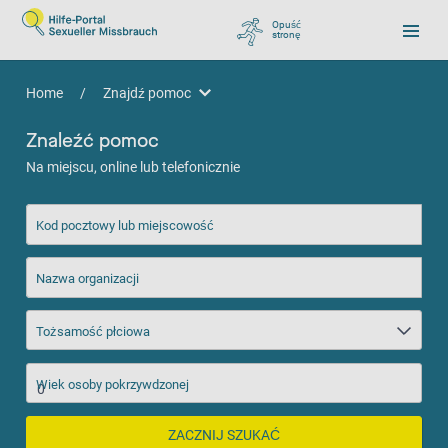
Opuść
stronę
, zu Google wechseln
Home
/
Znajdź pomoc
Znajdź pomoc
Znaleźć pomoc
Na miejscu, online lub telefonicznie
Kod pocztowy lub miejscowość
Nazwa organizacji
Tożsamość płciowa
Wiek osoby pokrzywdzonej