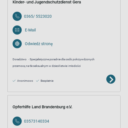
Kinder- und Jugendschutzdienst Gera
0365/ 5523020
E-Mail
Odwiedź stronę
Doradztwo
Specjalistyczne poradnie dla osób pokrzywdzonych
przemocą na tle seksualnym w dzieciństwie i młodości
Anonimowo
Bezpłatnie
Opferhilfe Land Brandenburg e.V.
03573140334