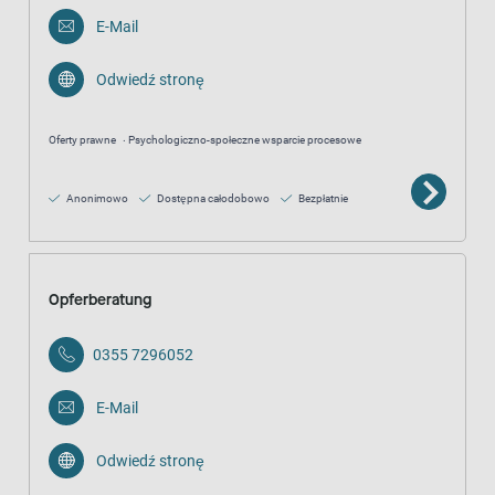
E-Mail
Odwiedź stronę
Oferty prawne
Psychologiczno-społeczne wsparcie procesowe
Anonimowo
Dostępna całodobowo
Bezpłatnie
Opferberatung
0355 7296052
E-Mail
Odwiedź stronę