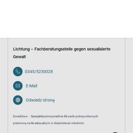
Schroniska i centra interwencji kryzysowej
Schroniska
Anonimowo
Dostępna całodobowo
Bezpłatnie
Lichtung – Fachberatungsstelle gegen sexualisierte
Gewalt
0345/5230028
E-Mail
Odwiedź stronę
Doradztwo
Specjalistyczne poradnie dla osób pokrzywdzonych
przemocą na tle seksualnym w dzieciństwie i młodości