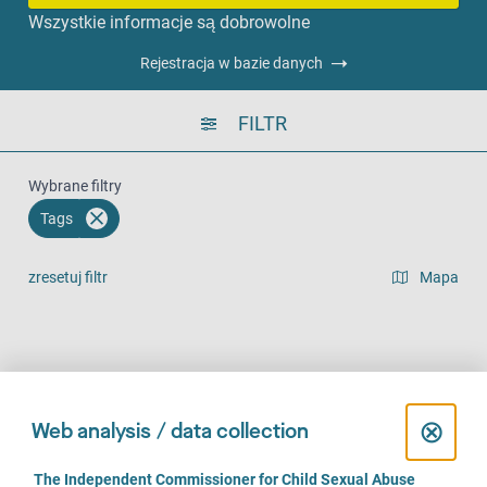
Wszystkie informacje są dobrowolne
Rejestracja w bazie danych
FILTR
Wybrane filtry
Tags
zresetuj filtr
Mapa
widok listy
Na miejscu (1106)
Telefonicznie (909)
Online (672)
C
⊗
Web analysis / data collection
l
C
The Independent Commissioner for Child Sexual Abuse