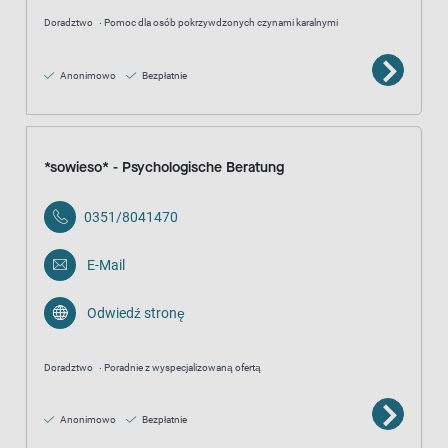
Doradztwo
Pomoc dla osób pokrzywdzonych czynami karalnymi
Anonimowo
Bezpłatnie
*sowieso* - Psychologische Beratung
0351/8041470
E-Mail
Odwiedź stronę
Doradztwo
Poradnie z wyspecjalizowaną ofertą
Anonimowo
Bezpłatnie