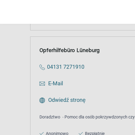
Oferty prawne
Psychologiczno-społeczne wsparc
Bezpłatnie
Opferhilfebüro Lüneburg
04131 7271910
E-Mail
Odwiedź stronę
Doradztwo
Pomoc dla osób pokrzywdzonych czy
Anonimowo
Bezpłatnie