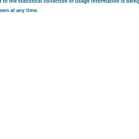
 to the statistical collection of usage information is bein
Tożsamość płciowa
Wiek osoby pokrzy
awn at any time.
Jak zostały 
oferty?
tyczne
Oferty prawne
Instytucje m
zarejestrować
Język
Dostępność
Pomocy dla W
Seksualnego 
aktywowane 