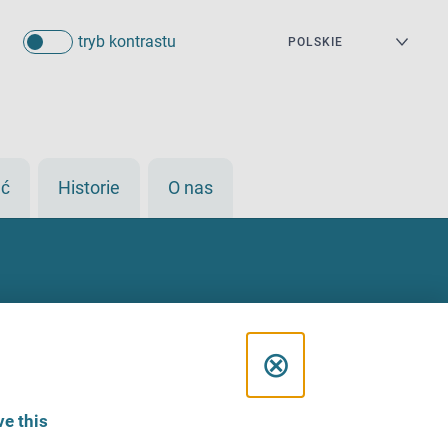
tryb kontrastu
eć
Historie
O nas
C
⊗
l
e this