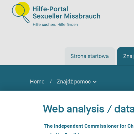
Strona startowa
Zna
Home
/
Znajdź pomoc
Znajdź pomoc
Znaleźć pomoc
Web analysis / data
Na miejscu, online lub telefonicznie
C
The Independent Commissioner for Chil
o