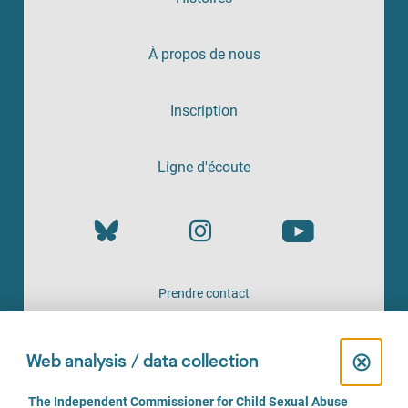
À propos de nous
Inscription
Ligne d'écoute
Prendre contact
UN SERVICE PROPOSÉ PAR
C
⊗
Web analysis / data collection
l
C
The Independent Commissioner for Child Sexual Abuse