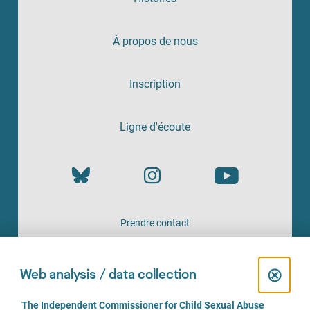
À propos de nous
Inscription
Ligne d'écoute
Prendre contact
UN SERVICE PROPOSÉ PAR
C
⊗
Web analysis / data collection
l
C
The Independent Commissioner for Child Sexual Abuse