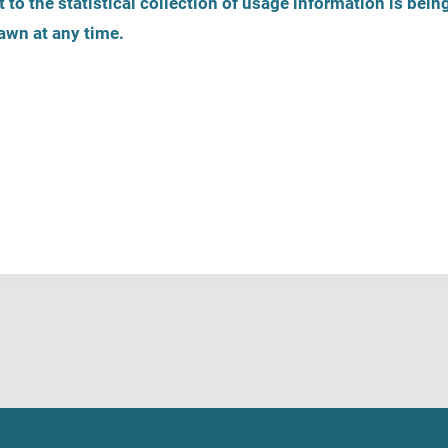
 to the statistical collection of usage information is bein
awn at any time.
Yardım teklifini girin
Yardım telefonu