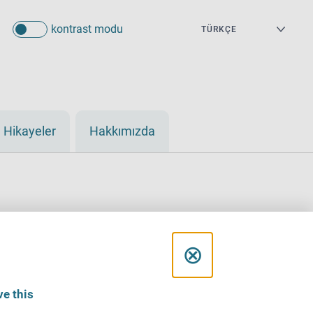
kontrast modu
Hikayeler
Hakkımızda
C
⊗
l
e this